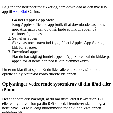
Følg trinene herunder for sikker og nem download af den nye iOS
app til
AzurSlot
Casino.
Gå ind i Apples App Store
Brug Apples officielle app butik til at downloade casinoets
app. Alternativt kan du også finde et link til appen på
casinoets hjemmeside.
Søg efter appen
Skriv casinoets navn ind i søgefeltet i Apples App Store og
klik for at søge.
Download appen
Når du har søgt og fundet appen i App Store skal du klikke på
appen for at hente den ned til din hjemmeskærm.
Du er nu klar til at spille. Er du ikke allerede kunde, så kan du
oprette en ny AzurSlot konto direkte via appen.
Oplysninger vedrørende systemkrav til din iPad eller
iPhone
Det er anbefalelsesværdigt, at du har installeret iOS-version 12.0
eller en nyere version på din iOS-enhed. Derudover skal du også
helst have 150 MB ledig hukommelse for at kunne køre appen
gnidningsfrit.