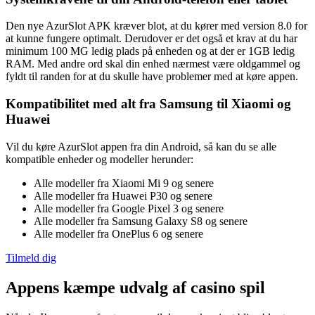
Den nye AzurSlot APK kræver blot, at du kører med version 8.0 for
at kunne fungere optimalt. Derudover er det også et krav at du har
minimum 100 MG ledig plads på enheden og at der er 1GB ledig
RAM. Med andre ord skal din enhed nærmest være oldgammel og
fyldt til randen for at du skulle have problemer med at køre appen.
Kompatibilitet med alt fra Samsung til Xiaomi og
Huawei
Vil du køre AzurSlot appen fra din Android, så kan du se alle
kompatible enheder og modeller herunder:
Alle modeller fra Xiaomi Mi 9 og senere
Alle modeller fra Huawei P30 og senere
Alle modeller fra Google Pixel 3 og senere
Alle modeller fra Samsung Galaxy S8 og senere
Alle modeller fra OnePlus 6 og senere
Tilmeld dig
Appens kæmpe udvalg af casino spil