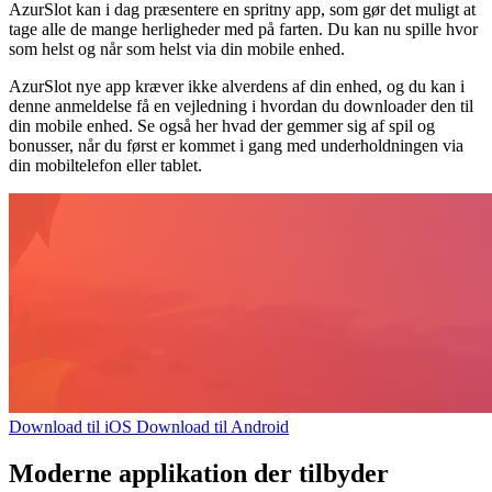
AzurSlot kan i dag præsentere en spritny app, som gør det muligt at
tage alle de mange herligheder med på farten. Du kan nu spille hvor
som helst og når som helst via din mobile enhed.
AzurSlot nye app kræver ikke alverdens af din enhed, og du kan i
denne anmeldelse få en vejledning i hvordan du downloader den til
din mobile enhed. Se også her hvad der gemmer sig af spil og
bonusser, når du først er kommet i gang med underholdningen via
din mobiltelefon eller tablet.
Download til iOS
Download til Android
Moderne applikation der tilbyder