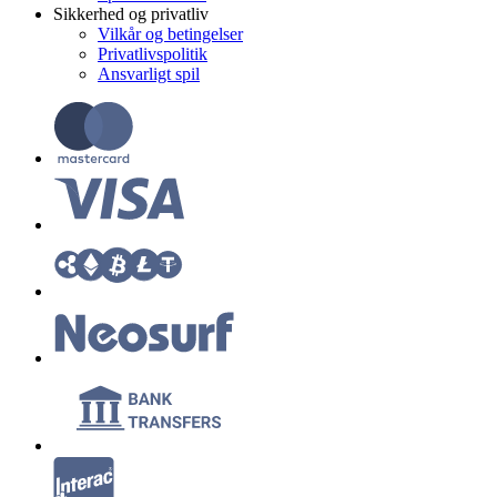
Sikkerhed og privatliv
Vilkår og betingelser
Privatlivspolitik
Ansvarligt spil