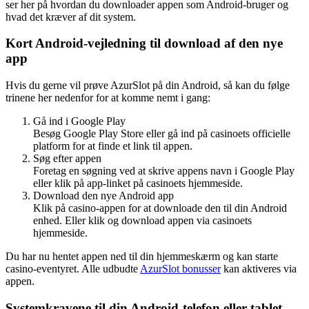
ser her på hvordan du downloader appen som Android-bruger og
hvad det kræver af dit system.
Kort Android-vejledning til download af den nye
app
Hvis du gerne vil prøve AzurSlot på din Android, så kan du følge
trinene her nedenfor for at komme nemt i gang:
Gå ind i Google Play
Besøg Google Play Store eller gå ind på casinoets officielle
platform for at finde et link til appen.
Søg efter appen
Foretag en søgning ved at skrive appens navn i Google Play
eller klik på app-linket på casinoets hjemmeside.
Download den nye Android app
Klik på casino-appen for at downloade den til din Android
enhed. Eller klik og download appen via casinoets
hjemmeside.
Du har nu hentet appen ned til din hjemmeskærm og kan starte
casino-eventyret. Alle udbudte
AzurSlot bonusser
kan aktiveres via
appen.
Systemkravene til din Android-telefon eller tablet