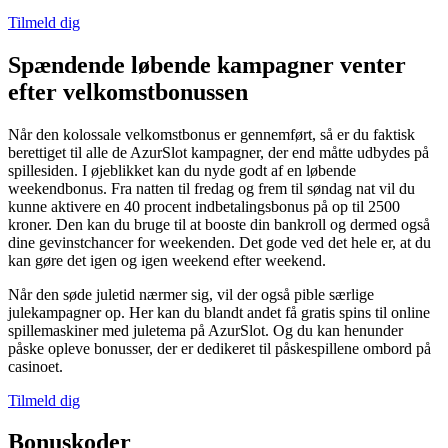
Tilmeld dig
Spændende løbende kampagner venter
efter velkomstbonussen
Når den kolossale velkomstbonus er gennemført, så er du faktisk
berettiget til alle de AzurSlot kampagner, der end måtte udbydes på
spillesiden. I øjeblikket kan du nyde godt af en løbende
weekendbonus. Fra natten til fredag og frem til søndag nat vil du
kunne aktivere en 40 procent indbetalingsbonus på op til 2500
kroner. Den kan du bruge til at booste din bankroll og dermed også
dine gevinstchancer for weekenden. Det gode ved det hele er, at du
kan gøre det igen og igen weekend efter weekend.
Når den søde juletid nærmer sig, vil der også pible særlige
julekampagner op. Her kan du blandt andet få gratis spins til online
spillemaskiner med juletema på AzurSlot. Og du kan henunder
påske opleve bonusser, der er dedikeret til påskespillene ombord på
casinoet.
Tilmeld dig
Bonuskoder