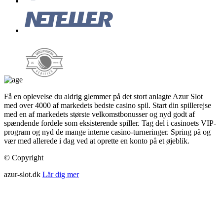
Få en oplevelse du aldrig glemmer på det stort anlagte Azur Slot
med over 4000 af markedets bedste casino spil. Start din spillerejse
med en af markedets største velkomstbonusser og nyd godt af
spændende fordele som eksisterende spiller. Tag del i casinoets VIP-
program og nyd de mange interne casino-turneringer. Spring på og
vær med allerede i dag ved at oprette en konto på et øjeblik.
© Copyright
azur-slot.dk
Lär dig mer