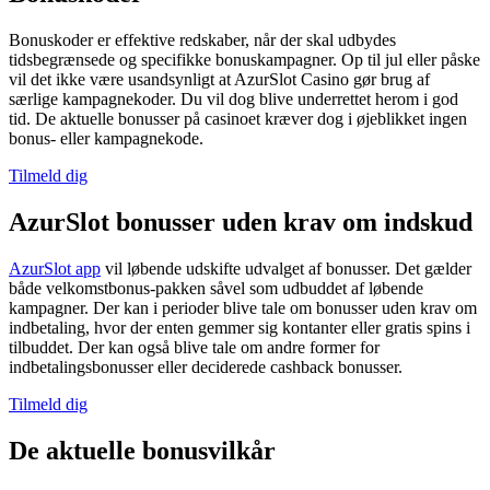
Bonuskoder er effektive redskaber, når der skal udbydes
tidsbegrænsede og specifikke bonuskampagner. Op til jul eller påske
vil det ikke være usandsynligt at AzurSlot Casino gør brug af
særlige kampagnekoder. Du vil dog blive underrettet herom i god
tid. De aktuelle bonusser på casinoet kræver dog i øjeblikket ingen
bonus- eller kampagnekode.
Tilmeld dig
AzurSlot bonusser uden krav om indskud
AzurSlot app
vil løbende udskifte udvalget af bonusser. Det gælder
både velkomstbonus-pakken såvel som udbuddet af løbende
kampagner. Der kan i perioder blive tale om bonusser uden krav om
indbetaling, hvor der enten gemmer sig kontanter eller gratis spins i
tilbuddet. Der kan også blive tale om andre former for
indbetalingsbonusser eller deciderede cashback bonusser.
Tilmeld dig
De aktuelle bonusvilkår