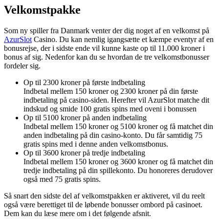
Velkomstpakke
Som ny spiller fra Danmark venter der dig noget af en velkomst på
AzurSlot
Casino. Du kan nemlig igangsætte et kæmpe eventyr af en
bonusrejse, der i sidste ende vil kunne kaste op til 11.000 kroner i
bonus af sig. Nedenfor kan du se hvordan de tre velkomstbonusser
fordeler sig.
Op til 2300 kroner på første indbetaling
Indbetal mellem 150 kroner og 2300 kroner på din første
indbetaling på casino-siden. Herefter vil AzurSlot matche dit
indskud og smide 100 gratis spins med oveni i bonussen
Op til 5100 kroner på anden indbetaling
Indbetal mellem 150 kroner og 5100 kroner og få matchet din
anden indbetaling på din casino-konto. Du får samtidig 75
gratis spins med i denne anden velkomstbonus.
Op til 3600 kroner på tredje indbetaling
Indbetal mellem 150 kroner og 3600 kroner og få matchet din
tredje indbetaling på din spillekonto. Du honoreres derudover
også med 75 gratis spins.
Så snart den sidste del af velkomstpakken er aktiveret, vil du reelt
også være berettiget til de løbende bonusser ombord på casinoet.
Dem kan du læse mere om i det følgende afsnit.