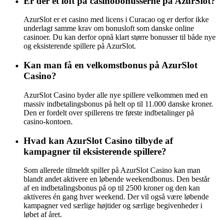
Er der et loft på casinobonusserne på AzurSlot?
AzurSlot er et casino med licens i Curacao og er derfor ikke
underlagt samme krav om bonusloft som danske online
casinoer. Du kan derfor opnå klart større bonusser til både nye
og eksisterende spillere på AzurSlot.
Kan man få en velkomstbonus på AzurSlot
Casino?
AzurSlot Casino byder alle nye spillere velkommen med en
massiv indbetalingsbonus på helt op til 11.000 danske kroner.
Den er fordelt over spillerens tre første indbetalinger på
casino-kontoen.
Hvad kan AzurSlot Casino tilbyde af
kampagner til eksisterende spillere?
Som allerede tilmeldt spiller på AzurSlot Casino kan man
blandt andet aktivere en løbende weekendbonus. Den består
af en indbetalingsbonus på op til 2500 kroner og den kan
aktiveres én gang hver weekend. Der vil også være løbende
kampagner ved særlige højtider og særlige begivenheder i
løbet af året.