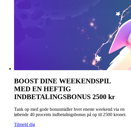
BOOST DINE WEEKENDSPIL
MED EN HEFTIG
INDBETALINGSBONUS
2500 kr
Tank op med gode bonusmidler hver eneste weekend via en
løbende 40 procents indbetalingsbonus på op til 2500 kroner.
Tilmeld dig